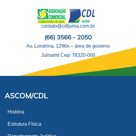
contato@cdljuina.com.br
(66) 3566 - 2050
Av. Londrina, 1296n – área de governo
Juína/mt Cep: 78320-000
ASCOM/CDL
História
Estrutura Física