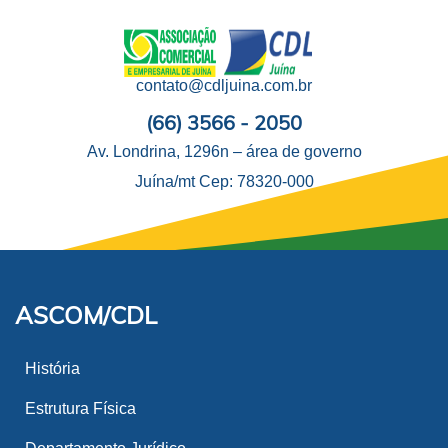
contato@cdljuina.com.br
(66) 3566 - 2050
Av. Londrina, 1296n – área de governo
Juína/mt Cep: 78320-000
ASCOM/CDL
História
Estrutura Física