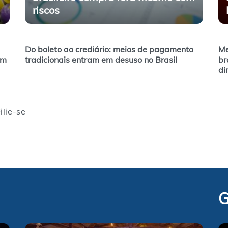
riscos
Do boleto ao crediário: meios de pagamento
Me
am
tradicionais entram em desuso no Brasil
br
di
ilie-se
G