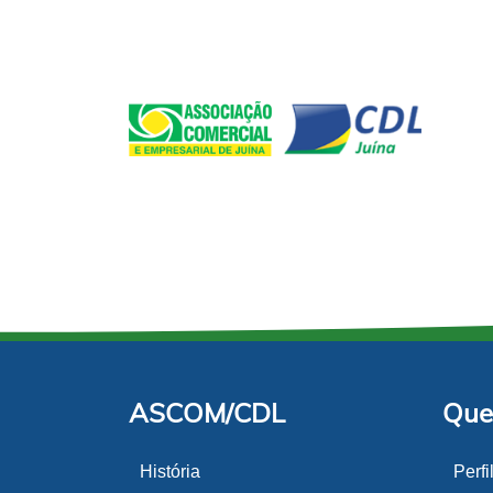
ASCOM/CDL
Que
História
Perfi