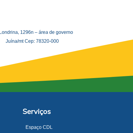
 Londrina, 1296n – área de governo
Juína/mt Cep: 78320-000
Serviços
Espaço CDL