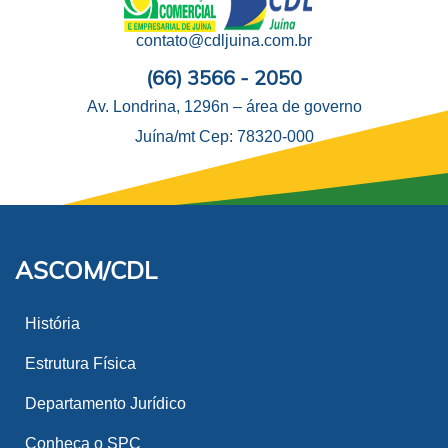
contato@cdljuina.com.br
(66) 3566 - 2050
Av. Londrina, 1296n – área de governo
Juína/mt Cep: 78320-000
ASCOM/CDL
História
Estrutura Física
Departamento Jurídico
Conheça o SPC