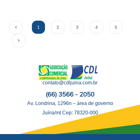
1
2
3
4
5
contato@cdljuina.com.br
(66) 3566 - 2050
Av. Londrina, 1296n – área de governo
Juína/mt Cep: 78320-000